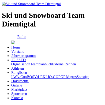
Ski und Snowboard Team
Diemtigtal
Radio
Home
Vorstand
Jahresprogramm
JO SSTD
Organisation
Teamplanbuch
Externe Rennen
Athleten
Ranglisten
LWA-Cup
BOSV/LEKI JO-CUP
GP Migros
Sonstige
Dokumente
Galerie
Marktplatz
Sponsoren
Kontakt