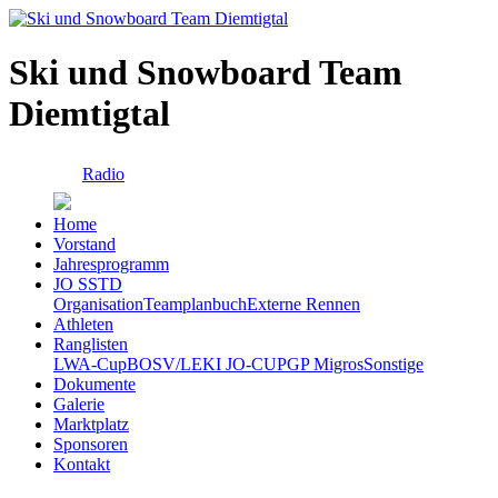
Ski und Snowboard Team
Diemtigtal
Radio
Home
Vorstand
Jahresprogramm
JO SSTD
Organisation
Teamplanbuch
Externe Rennen
Athleten
Ranglisten
LWA-Cup
BOSV/LEKI JO-CUP
GP Migros
Sonstige
Dokumente
Galerie
Marktplatz
Sponsoren
Kontakt