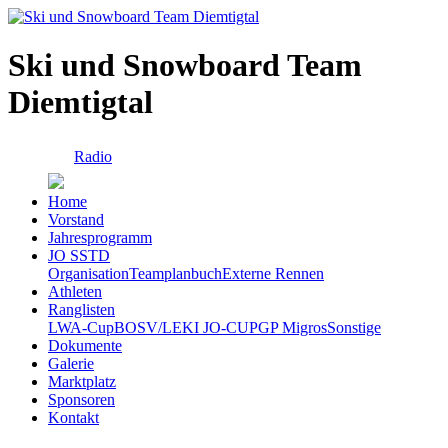
Ski und Snowboard Team
Diemtigtal
Radio
Home
Vorstand
Jahresprogramm
JO SSTD
Organisation
Teamplanbuch
Externe Rennen
Athleten
Ranglisten
LWA-Cup
BOSV/LEKI JO-CUP
GP Migros
Sonstige
Dokumente
Galerie
Marktplatz
Sponsoren
Kontakt