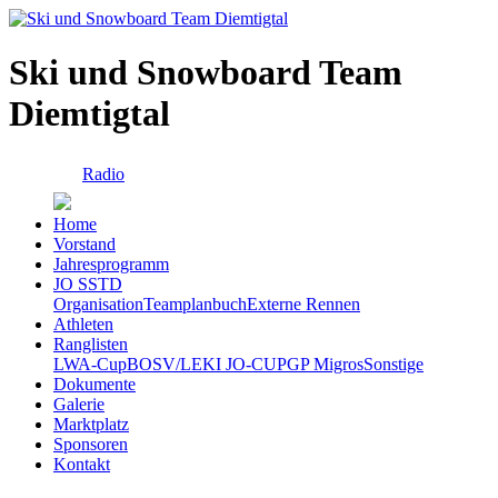
Ski und Snowboard Team
Diemtigtal
Radio
Home
Vorstand
Jahresprogramm
JO SSTD
Organisation
Teamplanbuch
Externe Rennen
Athleten
Ranglisten
LWA-Cup
BOSV/LEKI JO-CUP
GP Migros
Sonstige
Dokumente
Galerie
Marktplatz
Sponsoren
Kontakt