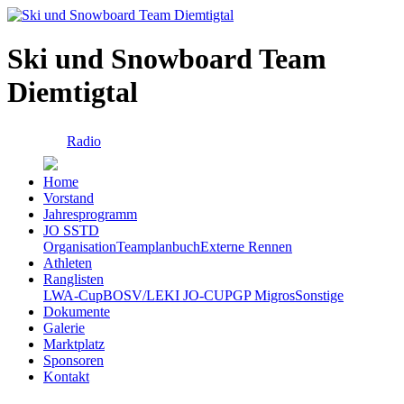
Ski und Snowboard Team
Diemtigtal
Radio
Home
Vorstand
Jahresprogramm
JO SSTD
Organisation
Teamplanbuch
Externe Rennen
Athleten
Ranglisten
LWA-Cup
BOSV/LEKI JO-CUP
GP Migros
Sonstige
Dokumente
Galerie
Marktplatz
Sponsoren
Kontakt