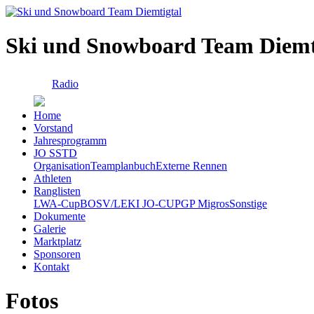
Ski und Snowboard Team Diemt
Radio
Home
Vorstand
Jahresprogramm
JO SSTD
Organisation
Teamplanbuch
Externe Rennen
Athleten
Ranglisten
LWA-Cup
BOSV/LEKI JO-CUP
GP Migros
Sonstige
Dokumente
Galerie
Marktplatz
Sponsoren
Kontakt
Fotos