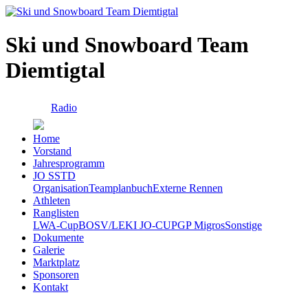
Ski und Snowboard Team
Diemtigtal
Radio
Home
Vorstand
Jahresprogramm
JO SSTD
Organisation
Teamplanbuch
Externe Rennen
Athleten
Ranglisten
LWA-Cup
BOSV/LEKI JO-CUP
GP Migros
Sonstige
Dokumente
Galerie
Marktplatz
Sponsoren
Kontakt