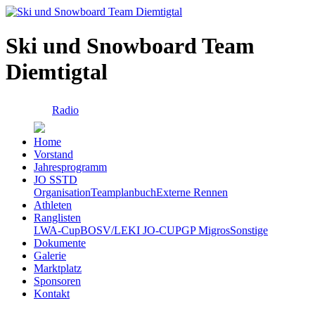
Ski und Snowboard Team
Diemtigtal
Radio
Home
Vorstand
Jahresprogramm
JO SSTD
Organisation
Teamplanbuch
Externe Rennen
Athleten
Ranglisten
LWA-Cup
BOSV/LEKI JO-CUP
GP Migros
Sonstige
Dokumente
Galerie
Marktplatz
Sponsoren
Kontakt