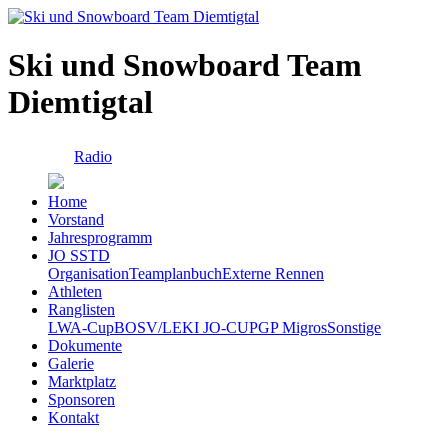
Ski und Snowboard Team
Diemtigtal
Radio
Home
Vorstand
Jahresprogramm
JO SSTD
Organisation
Teamplanbuch
Externe Rennen
Athleten
Ranglisten
LWA-Cup
BOSV/LEKI JO-CUP
GP Migros
Sonstige
Dokumente
Galerie
Marktplatz
Sponsoren
Kontakt