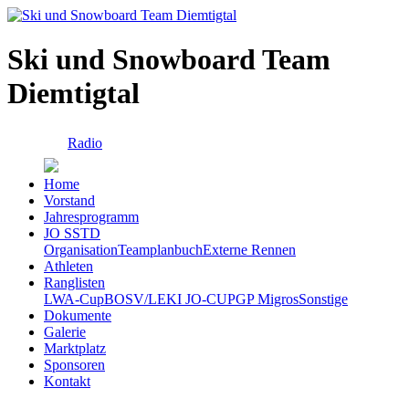
Ski und Snowboard Team
Diemtigtal
Radio
Home
Vorstand
Jahresprogramm
JO SSTD
Organisation
Teamplanbuch
Externe Rennen
Athleten
Ranglisten
LWA-Cup
BOSV/LEKI JO-CUP
GP Migros
Sonstige
Dokumente
Galerie
Marktplatz
Sponsoren
Kontakt