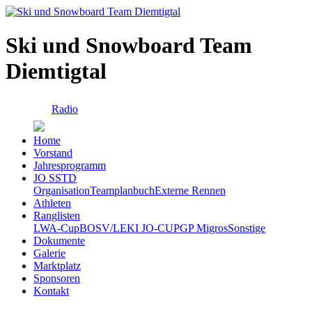
Ski und Snowboard Team
Diemtigtal
Radio
Home
Vorstand
Jahresprogramm
JO SSTD
Organisation
Teamplanbuch
Externe Rennen
Athleten
Ranglisten
LWA-Cup
BOSV/LEKI JO-CUP
GP Migros
Sonstige
Dokumente
Galerie
Marktplatz
Sponsoren
Kontakt