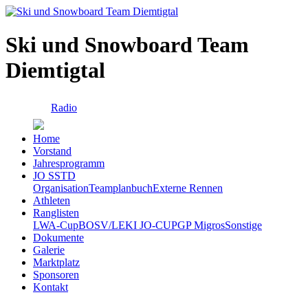
Ski und Snowboard Team
Diemtigtal
Radio
Home
Vorstand
Jahresprogramm
JO SSTD
Organisation
Teamplanbuch
Externe Rennen
Athleten
Ranglisten
LWA-Cup
BOSV/LEKI JO-CUP
GP Migros
Sonstige
Dokumente
Galerie
Marktplatz
Sponsoren
Kontakt