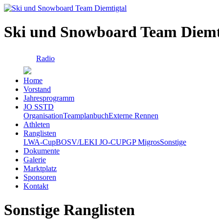
Ski und Snowboard Team Diemt
Radio
Home
Vorstand
Jahresprogramm
JO SSTD
Organisation
Teamplanbuch
Externe Rennen
Athleten
Ranglisten
LWA-Cup
BOSV/LEKI JO-CUP
GP Migros
Sonstige
Dokumente
Galerie
Marktplatz
Sponsoren
Kontakt
Sonstige Ranglisten