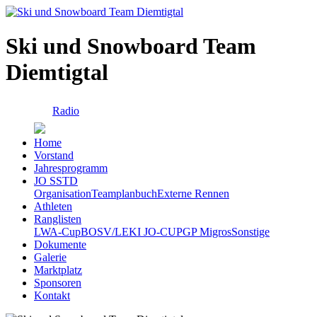
Ski und Snowboard Team
Diemtigtal
Radio
Home
Vorstand
Jahresprogramm
JO SSTD
Organisation
Teamplanbuch
Externe Rennen
Athleten
Ranglisten
LWA-Cup
BOSV/LEKI JO-CUP
GP Migros
Sonstige
Dokumente
Galerie
Marktplatz
Sponsoren
Kontakt