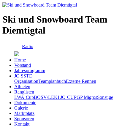
Ski und Snowboard Team
Diemtigtal
Radio
Home
Vorstand
Jahresprogramm
JO SSTD
Organisation
Teamplanbuch
Externe Rennen
Athleten
Ranglisten
LWA-Cup
BOSV/LEKI JO-CUP
GP Migros
Sonstige
Dokumente
Galerie
Marktplatz
Sponsoren
Kontakt