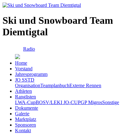
Ski und Snowboard Team
Diemtigtal
Radio
Home
Vorstand
Jahresprogramm
JO SSTD
Organisation
Teamplanbuch
Externe Rennen
Athleten
Ranglisten
LWA-Cup
BOSV/LEKI JO-CUP
GP Migros
Sonstige
Dokumente
Galerie
Marktplatz
Sponsoren
Kontakt