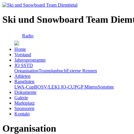
Ski und Snowboard Team Diemt
Radio
Home
Vorstand
Jahresprogramm
JO SSTD
Organisation
Teamplanbuch
Externe Rennen
Athleten
Ranglisten
LWA-Cup
BOSV/LEKI JO-CUP
GP Migros
Sonstige
Dokumente
Galerie
Marktplatz
Sponsoren
Kontakt
Organisation