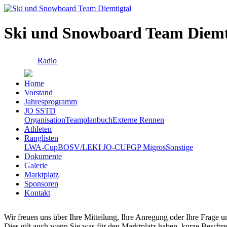
Ski und Snowboard Team Diemt
Radio
Home
Vorstand
Jahresprogramm
JO SSTD
Organisation
Teamplanbuch
Externe Rennen
Athleten
Ranglisten
LWA-Cup
BOSV/LEKI JO-CUP
GP Migros
Sonstige
Dokumente
Galerie
Marktplatz
Sponsoren
Kontakt
Wir freuen uns über Ihre Mitteilung, Ihre Anregung oder Ihre Frage und
Dies gilt auch wenn Sie was für den Marktplatz haben, kurze Beschr