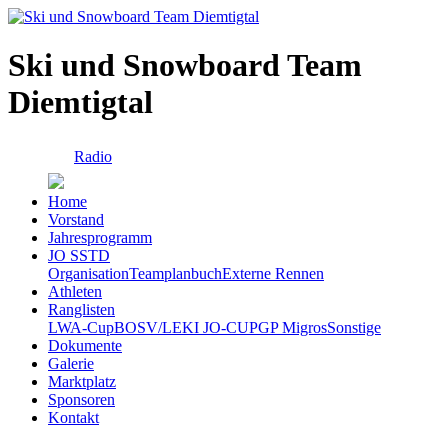
Ski und Snowboard Team
Diemtigtal
Radio
Home
Vorstand
Jahresprogramm
JO SSTD
Organisation
Teamplanbuch
Externe Rennen
Athleten
Ranglisten
LWA-Cup
BOSV/LEKI JO-CUP
GP Migros
Sonstige
Dokumente
Galerie
Marktplatz
Sponsoren
Kontakt