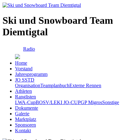
Ski und Snowboard Team
Diemtigtal
Radio
Home
Vorstand
Jahresprogramm
JO SSTD
Organisation
Teamplanbuch
Externe Rennen
Athleten
Ranglisten
LWA-Cup
BOSV/LEKI JO-CUP
GP Migros
Sonstige
Dokumente
Galerie
Marktplatz
Sponsoren
Kontakt