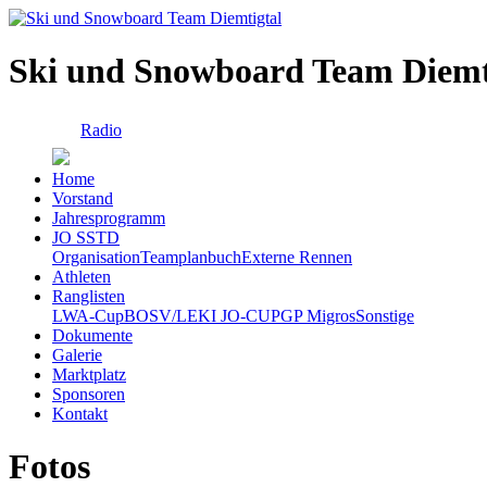
Ski und Snowboard Team Diemt
Radio
Home
Vorstand
Jahresprogramm
JO SSTD
Organisation
Teamplanbuch
Externe Rennen
Athleten
Ranglisten
LWA-Cup
BOSV/LEKI JO-CUP
GP Migros
Sonstige
Dokumente
Galerie
Marktplatz
Sponsoren
Kontakt
Fotos