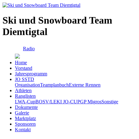
Ski und Snowboard Team
Diemtigtal
Radio
Home
Vorstand
Jahresprogramm
JO SSTD
Organisation
Teamplanbuch
Externe Rennen
Athleten
Ranglisten
LWA-Cup
BOSV/LEKI JO-CUP
GP Migros
Sonstige
Dokumente
Galerie
Marktplatz
Sponsoren
Kontakt