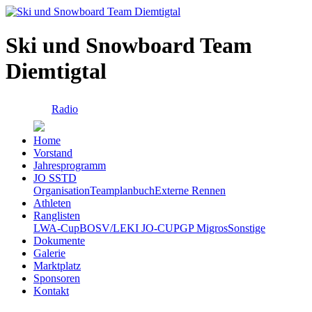
Ski und Snowboard Team
Diemtigtal
Radio
Home
Vorstand
Jahresprogramm
JO SSTD
Organisation
Teamplanbuch
Externe Rennen
Athleten
Ranglisten
LWA-Cup
BOSV/LEKI JO-CUP
GP Migros
Sonstige
Dokumente
Galerie
Marktplatz
Sponsoren
Kontakt