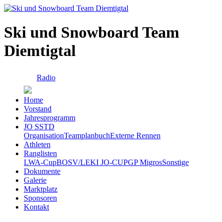
Ski und Snowboard Team
Diemtigtal
Radio
Home
Vorstand
Jahresprogramm
JO SSTD
Organisation
Teamplanbuch
Externe Rennen
Athleten
Ranglisten
LWA-Cup
BOSV/LEKI JO-CUP
GP Migros
Sonstige
Dokumente
Galerie
Marktplatz
Sponsoren
Kontakt