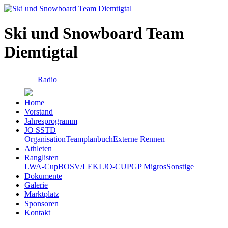
Ski und Snowboard Team
Diemtigtal
Radio
Home
Vorstand
Jahresprogramm
JO SSTD
Organisation
Teamplanbuch
Externe Rennen
Athleten
Ranglisten
LWA-Cup
BOSV/LEKI JO-CUP
GP Migros
Sonstige
Dokumente
Galerie
Marktplatz
Sponsoren
Kontakt