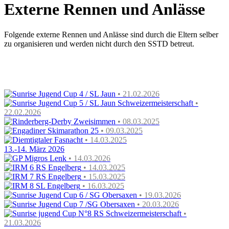
Externe Rennen und Anlässe
Folgende externe Rennen und Anlässe sind durch die Eltern selber
zu organisieren und werden nicht durch den SSTD betreut.
Sunrise Jugend Cup 4 / SL Jaun
• 21.02.2026
Sunrise Jugend Cup 5 / SL Jaun Schweizermeisterschaft
•
22.02.2026
Rinderberg-Derby Zweisimmen
• 08.03.2025
Engadiner Skimarathon 25
• 09.03.2025
Diemtigtaler Fasnacht
• 14.03.2025
13.-14. März 2026
GP Migros Lenk
• 14.03.2026
IRM 6 RS Engelberg
• 14.03.2025
IRM 7 RS Engelberg
• 15.03.2025
IRM 8 SL Engelberg
• 16.03.2025
Sunrise Jugend Cup 6 / SG Obersaxen
• 19.03.2026
Sunrise Jugend Cup 7 /SG Obersaxen
• 20.03.2026
Sunrise jugend Cup N°8 RS Schweizermeisterschaft
•
21.03.2026