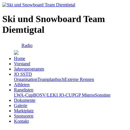
Ski und Snowboard Team
Diemtigtal
Radio
Home
Vorstand
Jahresprogramm
JO SSTD
Organisation
Teamplanbuch
Externe Rennen
Athleten
Ranglisten
LWA-Cup
BOSV/LEKI JO-CUP
GP Migros
Sonstige
Dokumente
Galerie
Marktplatz
Sponsoren
Kontakt