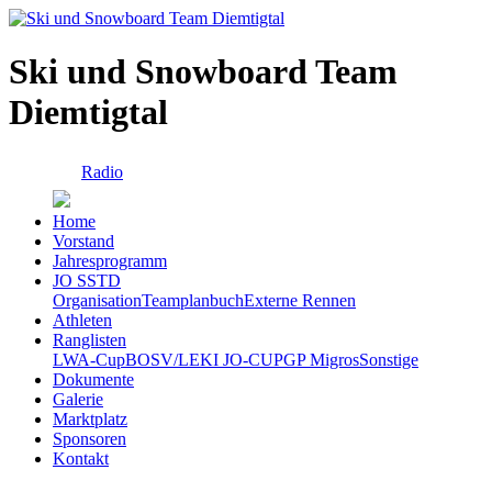
Ski und Snowboard Team
Diemtigtal
Radio
Home
Vorstand
Jahresprogramm
JO SSTD
Organisation
Teamplanbuch
Externe Rennen
Athleten
Ranglisten
LWA-Cup
BOSV/LEKI JO-CUP
GP Migros
Sonstige
Dokumente
Galerie
Marktplatz
Sponsoren
Kontakt