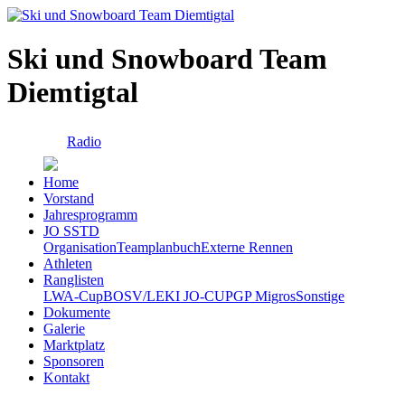
Ski und Snowboard Team
Diemtigtal
Radio
Home
Vorstand
Jahresprogramm
JO SSTD
Organisation
Teamplanbuch
Externe Rennen
Athleten
Ranglisten
LWA-Cup
BOSV/LEKI JO-CUP
GP Migros
Sonstige
Dokumente
Galerie
Marktplatz
Sponsoren
Kontakt