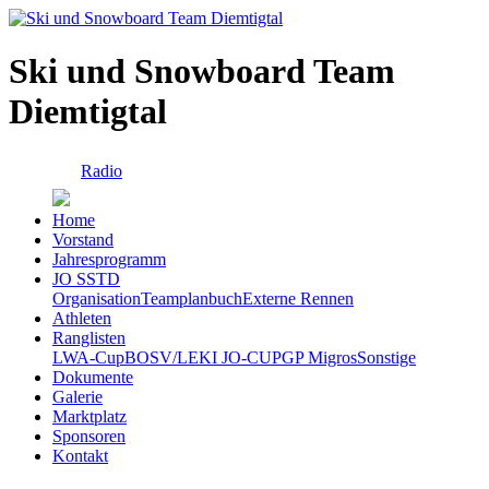
Ski und Snowboard Team
Diemtigtal
Radio
Home
Vorstand
Jahresprogramm
JO SSTD
Organisation
Teamplanbuch
Externe Rennen
Athleten
Ranglisten
LWA-Cup
BOSV/LEKI JO-CUP
GP Migros
Sonstige
Dokumente
Galerie
Marktplatz
Sponsoren
Kontakt