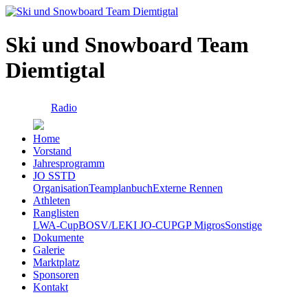
Ski und Snowboard Team
Diemtigtal
Radio
Home
Vorstand
Jahresprogramm
JO SSTD
Organisation
Teamplanbuch
Externe Rennen
Athleten
Ranglisten
LWA-Cup
BOSV/LEKI JO-CUP
GP Migros
Sonstige
Dokumente
Galerie
Marktplatz
Sponsoren
Kontakt