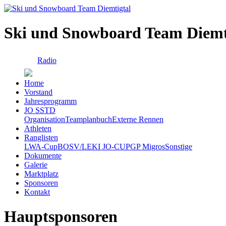
Ski und Snowboard Team Diemt
Radio
Home
Vorstand
Jahresprogramm
JO SSTD
Organisation
Teamplanbuch
Externe Rennen
Athleten
Ranglisten
LWA-Cup
BOSV/LEKI JO-CUP
GP Migros
Sonstige
Dokumente
Galerie
Marktplatz
Sponsoren
Kontakt
Hauptsponsoren