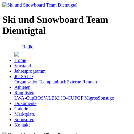
Ski und Snowboard Team
Diemtigtal
Radio
Home
Vorstand
Jahresprogramm
JO SSTD
Organisation
Teamplanbuch
Externe Rennen
Athleten
Ranglisten
LWA-Cup
BOSV/LEKI JO-CUP
GP Migros
Sonstige
Dokumente
Galerie
Marktplatz
Sponsoren
Kontakt