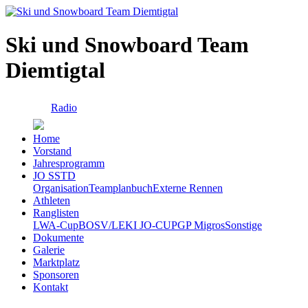
Ski und Snowboard Team
Diemtigtal
Radio
Home
Vorstand
Jahresprogramm
JO SSTD
Organisation
Teamplanbuch
Externe Rennen
Athleten
Ranglisten
LWA-Cup
BOSV/LEKI JO-CUP
GP Migros
Sonstige
Dokumente
Galerie
Marktplatz
Sponsoren
Kontakt