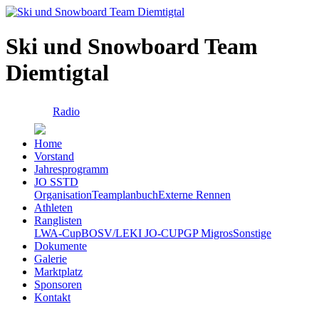
Ski und Snowboard Team
Diemtigtal
Radio
Home
Vorstand
Jahresprogramm
JO SSTD
Organisation
Teamplanbuch
Externe Rennen
Athleten
Ranglisten
LWA-Cup
BOSV/LEKI JO-CUP
GP Migros
Sonstige
Dokumente
Galerie
Marktplatz
Sponsoren
Kontakt