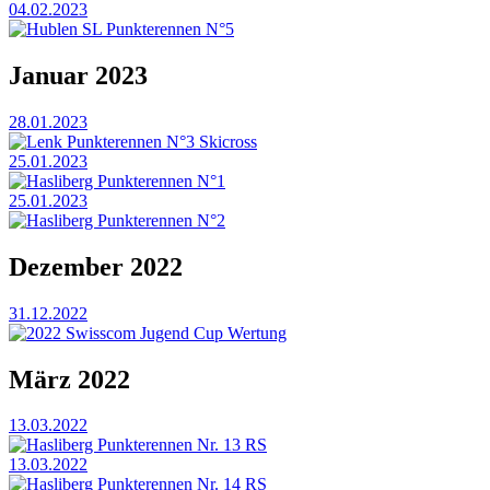
04.02.2023
Hublen SL Punkterennen N°5
Januar 2023
28.01.2023
Lenk Punkterennen N°3 Skicross
25.01.2023
Hasliberg Punkterennen N°1
25.01.2023
Hasliberg Punkterennen N°2
Dezember 2022
31.12.2022
2022 Swisscom Jugend Cup Wertung
März 2022
13.03.2022
Hasliberg Punkterennen Nr. 13 RS
13.03.2022
Hasliberg Punkterennen Nr. 14 RS