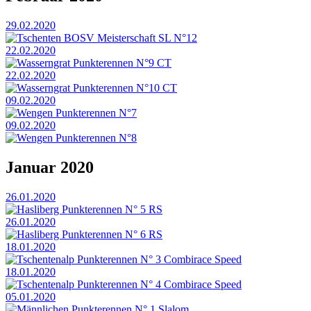
29.02.2020
Tschenten BOSV Meisterschaft SL N°12
22.02.2020
Wasserngrat Punkterennen N°9 CT
22.02.2020
Wasserngrat Punkterennen N°10 CT
09.02.2020
Wengen Punkterennen N°7
09.02.2020
Wengen Punkterennen N°8
Januar 2020
26.01.2020
Hasliberg Punkterennen N° 5 RS
26.01.2020
Hasliberg Punkterennen N° 6 RS
18.01.2020
Tschentenalp Punkterennen N° 3 Combirace Speed
18.01.2020
Tschentenalp Punkterennen N° 4 Combirace Speed
05.01.2020
Männlichen Punkterennen N° 1 Slalom