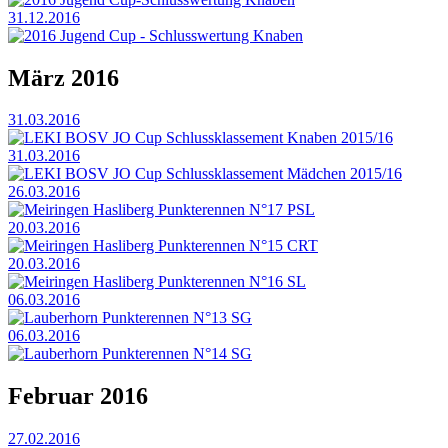
31.12.2016
2016 Jugend Cup - Schlusswertung Knaben
März 2016
31.03.2016
LEKI BOSV JO Cup Schlussklassement Knaben 2015/16
31.03.2016
LEKI BOSV JO Cup Schlussklassement Mädchen 2015/16
26.03.2016
Meiringen Hasliberg Punkterennen N°17 PSL
20.03.2016
Meiringen Hasliberg Punkterennen N°15 CRT
20.03.2016
Meiringen Hasliberg Punkterennen N°16 SL
06.03.2016
Lauberhorn Punkterennen N°13 SG
06.03.2016
Lauberhorn Punkterennen N°14 SG
Februar 2016
27.02.2016