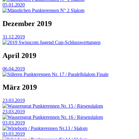
05.01.2020
Männlichen Punkterennen N° 2 Slalom
Dezember 2019
31.12.2019
2019 Swisscom Jugend Cup-Schlusswertungen
April 2019
06.04.2019
Silleren Punkterennen Nr. 17 / Paralellslalom Finale
März 2019
23.03.2019
Wasserngrat Punkterennen Nr. 15 / Riesenslalom
23.03.2019
Wasserngrat Punkterennen Nr. 16 / Riesenslalom
03.03.2019
Wiriehorn / Punkterennen Nr.13 / Slalom
03.03.2019