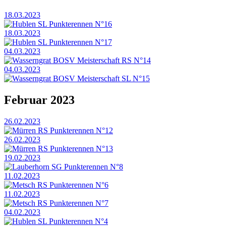
18.03.2023
Hublen SL Punkterennen N°16
18.03.2023
Hublen SL Punkterennen N°17
04.03.2023
Wasserngrat BOSV Meisterschaft RS N°14
04.03.2023
Wasserngrat BOSV Meisterschaft SL N°15
Februar 2023
26.02.2023
Mürren RS Punkterennen N°12
26.02.2023
Mürren RS Punkterennen N°13
19.02.2023
Lauberhorn SG Punkterennen N°8
11.02.2023
Metsch RS Punkterennen N°6
11.02.2023
Metsch RS Punkterennen N°7
04.02.2023
Hublen SL Punkterennen N°4