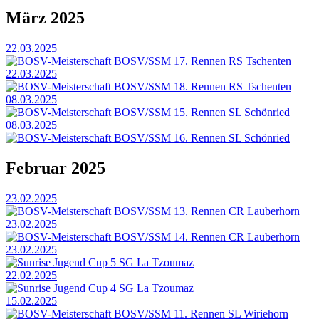
März 2025
22.03.2025
BOSV-Meisterschaft BOSV/SSM 17. Rennen RS Tschenten
22.03.2025
BOSV-Meisterschaft BOSV/SSM 18. Rennen RS Tschenten
08.03.2025
BOSV-Meisterschaft BOSV/SSM 15. Rennen SL Schönried
08.03.2025
BOSV-Meisterschaft BOSV/SSM 16. Rennen SL Schönried
Februar 2025
23.02.2025
BOSV-Meisterschaft BOSV/SSM 13. Rennen CR Lauberhorn
23.02.2025
BOSV-Meisterschaft BOSV/SSM 14. Rennen CR Lauberhorn
23.02.2025
Sunrise Jugend Cup 5 SG La Tzoumaz
22.02.2025
Sunrise Jugend Cup 4 SG La Tzoumaz
15.02.2025
BOSV-Meisterschaft BOSV/SSM 11. Rennen SL Wiriehorn