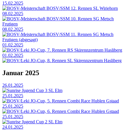
15.02.2025
BOSV-Meisterschaft BOSV/SSM 12. Rennen SL Wiriehorn
08.02.2025
BOSV-Meisterschaft BOSV/SSM 10. Rennen SG Metsch
Frutigen
08.02.2025
BOSV-Meisterschaft BOSV/SSM 11. Rennen SG Metsch
Frutigen (abgesagt)
01.02.2025
BOSV/Leki JO-Cup, 7. Rennen RS Skirennzentrum Hasliberg
01.02.2025
BOSV/Leki JO-Cup, 8. Rennen SL Skirennzentrum Hasliberg
Januar 2025
26.01.2025
Sunrise Jugend Cup 3 SL Elm
25.01.2025
BOSV/Leki JO-Cup, 5. Rennen Combi Race Hublen Gstaad
25.01.2025
BOSV/Leki JO-Cup, 6. Rennen Combi Race Hublen Gstaad
25.01.2025
Sunrise Jugend Cup 2 SL Elm
24.01.2025