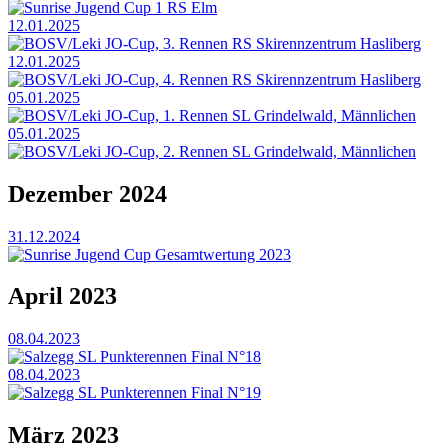
Sunrise Jugend Cup 1 RS Elm
12.01.2025
BOSV/Leki JO-Cup, 3. Rennen RS Skirennzentrum Hasliberg
12.01.2025
BOSV/Leki JO-Cup, 4. Rennen RS Skirennzentrum Hasliberg
05.01.2025
BOSV/Leki JO-Cup, 1. Rennen SL Grindelwald, Männlichen
05.01.2025
BOSV/Leki JO-Cup, 2. Rennen SL Grindelwald, Männlichen
Dezember 2024
31.12.2024
Sunrise Jugend Cup Gesamtwertung 2023
April 2023
08.04.2023
Salzegg SL Punkterennen Final N°18
08.04.2023
Salzegg SL Punkterennen Final N°19
März 2023