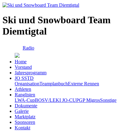
Ski und Snowboard Team
Diemtigtal
Radio
Home
Vorstand
Jahresprogramm
JO SSTD
Organisation
Teamplanbuch
Externe Rennen
Athleten
Ranglisten
LWA-Cup
BOSV/LEKI JO-CUP
GP Migros
Sonstige
Dokumente
Galerie
Marktplatz
Sponsoren
Kontakt