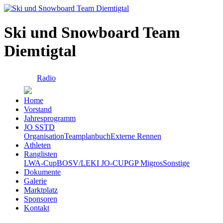
Ski und Snowboard Team
Diemtigtal
Radio
Home
Vorstand
Jahresprogramm
JO SSTD
Organisation
Teamplanbuch
Externe Rennen
Athleten
Ranglisten
LWA-Cup
BOSV/LEKI JO-CUP
GP Migros
Sonstige
Dokumente
Galerie
Marktplatz
Sponsoren
Kontakt