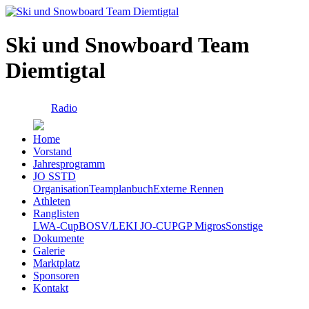
Ski und Snowboard Team
Diemtigtal
Radio
Home
Vorstand
Jahresprogramm
JO SSTD
Organisation
Teamplanbuch
Externe Rennen
Athleten
Ranglisten
LWA-Cup
BOSV/LEKI JO-CUP
GP Migros
Sonstige
Dokumente
Galerie
Marktplatz
Sponsoren
Kontakt