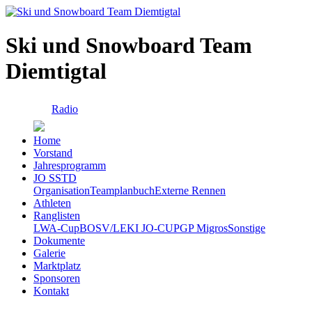
Ski und Snowboard Team
Diemtigtal
Radio
Home
Vorstand
Jahresprogramm
JO SSTD
Organisation
Teamplanbuch
Externe Rennen
Athleten
Ranglisten
LWA-Cup
BOSV/LEKI JO-CUP
GP Migros
Sonstige
Dokumente
Galerie
Marktplatz
Sponsoren
Kontakt