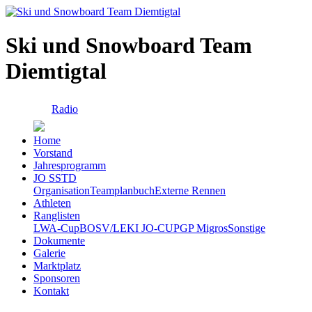
Ski und Snowboard Team
Diemtigtal
Radio
Home
Vorstand
Jahresprogramm
JO SSTD
Organisation
Teamplanbuch
Externe Rennen
Athleten
Ranglisten
LWA-Cup
BOSV/LEKI JO-CUP
GP Migros
Sonstige
Dokumente
Galerie
Marktplatz
Sponsoren
Kontakt