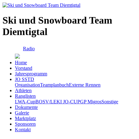
Ski und Snowboard Team
Diemtigtal
Radio
Home
Vorstand
Jahresprogramm
JO SSTD
Organisation
Teamplanbuch
Externe Rennen
Athleten
Ranglisten
LWA-Cup
BOSV/LEKI JO-CUP
GP Migros
Sonstige
Dokumente
Galerie
Marktplatz
Sponsoren
Kontakt