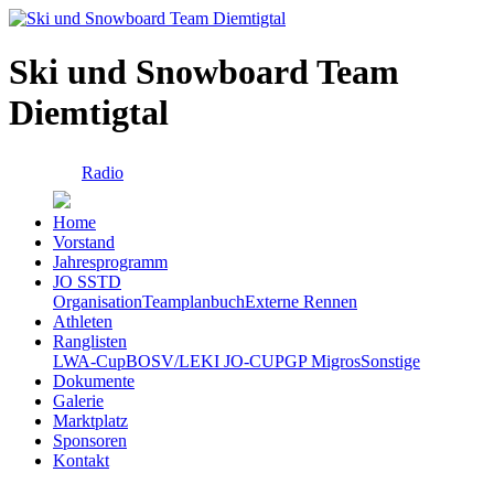
Ski und Snowboard Team
Diemtigtal
Radio
Home
Vorstand
Jahresprogramm
JO SSTD
Organisation
Teamplanbuch
Externe Rennen
Athleten
Ranglisten
LWA-Cup
BOSV/LEKI JO-CUP
GP Migros
Sonstige
Dokumente
Galerie
Marktplatz
Sponsoren
Kontakt