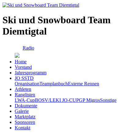
Ski und Snowboard Team
Diemtigtal
Radio
Home
Vorstand
Jahresprogramm
JO SSTD
Organisation
Teamplanbuch
Externe Rennen
Athleten
Ranglisten
LWA-Cup
BOSV/LEKI JO-CUP
GP Migros
Sonstige
Dokumente
Galerie
Marktplatz
Sponsoren
Kontakt