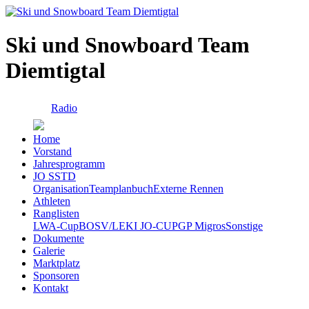
Ski und Snowboard Team
Diemtigtal
Radio
Home
Vorstand
Jahresprogramm
JO SSTD
Organisation
Teamplanbuch
Externe Rennen
Athleten
Ranglisten
LWA-Cup
BOSV/LEKI JO-CUP
GP Migros
Sonstige
Dokumente
Galerie
Marktplatz
Sponsoren
Kontakt