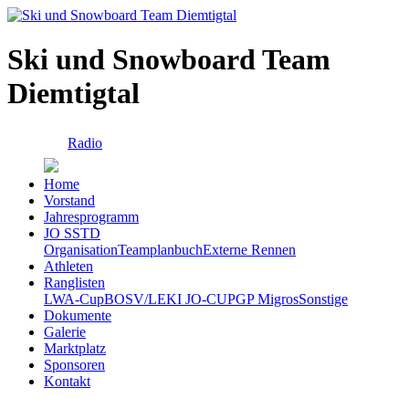
Ski und Snowboard Team
Diemtigtal
Radio
Home
Vorstand
Jahresprogramm
JO SSTD
Organisation
Teamplanbuch
Externe Rennen
Athleten
Ranglisten
LWA-Cup
BOSV/LEKI JO-CUP
GP Migros
Sonstige
Dokumente
Galerie
Marktplatz
Sponsoren
Kontakt