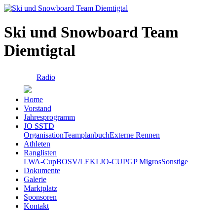
Ski und Snowboard Team
Diemtigtal
Radio
Home
Vorstand
Jahresprogramm
JO SSTD
Organisation
Teamplanbuch
Externe Rennen
Athleten
Ranglisten
LWA-Cup
BOSV/LEKI JO-CUP
GP Migros
Sonstige
Dokumente
Galerie
Marktplatz
Sponsoren
Kontakt