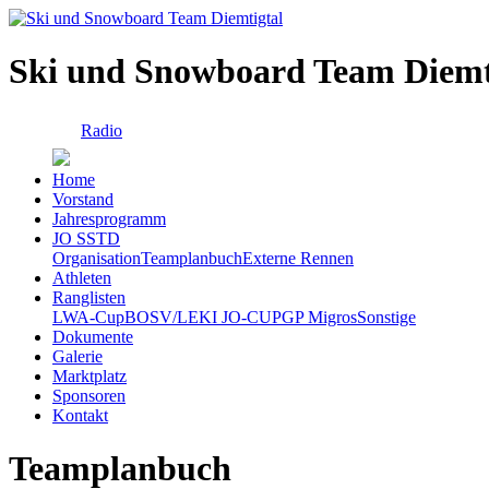
Ski und Snowboard Team Diemt
Radio
Home
Vorstand
Jahresprogramm
JO SSTD
Organisation
Teamplanbuch
Externe Rennen
Athleten
Ranglisten
LWA-Cup
BOSV/LEKI JO-CUP
GP Migros
Sonstige
Dokumente
Galerie
Marktplatz
Sponsoren
Kontakt
Teamplanbuch