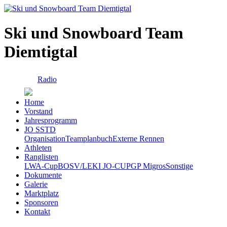
Ski und Snowboard Team
Diemtigtal
Radio
Home
Vorstand
Jahresprogramm
JO SSTD
Organisation
Teamplanbuch
Externe Rennen
Athleten
Ranglisten
LWA-Cup
BOSV/LEKI JO-CUP
GP Migros
Sonstige
Dokumente
Galerie
Marktplatz
Sponsoren
Kontakt