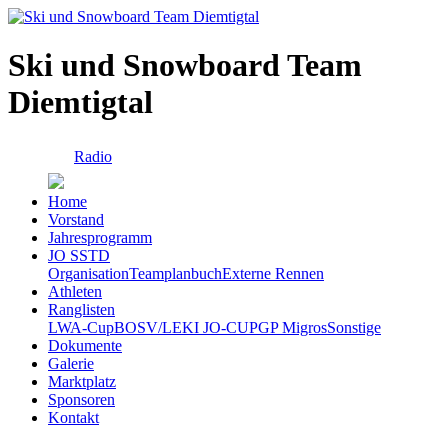
Ski und Snowboard Team
Diemtigtal
Radio
Home
Vorstand
Jahresprogramm
JO SSTD
Organisation
Teamplanbuch
Externe Rennen
Athleten
Ranglisten
LWA-Cup
BOSV/LEKI JO-CUP
GP Migros
Sonstige
Dokumente
Galerie
Marktplatz
Sponsoren
Kontakt