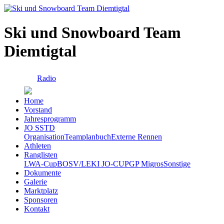
Ski und Snowboard Team
Diemtigtal
Radio
Home
Vorstand
Jahresprogramm
JO SSTD
Organisation
Teamplanbuch
Externe Rennen
Athleten
Ranglisten
LWA-Cup
BOSV/LEKI JO-CUP
GP Migros
Sonstige
Dokumente
Galerie
Marktplatz
Sponsoren
Kontakt